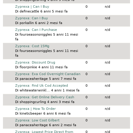
Discussione normale
Zyprexa | Can I Buy
0
n/d
Di
definecattle
6 anni 5 mesi fa
Discussione normale
Zyprexa: Can I Buy
0
n/d
Di
porkallin
6 anni 2 mesi fa
Discussione normale
Zyprexa: Can I Purchase
0
n/d
Di
fourseasonsniggles
5 anni 11 mesi
fa
Discussione normale
Zyprexa: Cost 15Mg
0
n/d
Di
fourseasonsniggles
5 anni 11 mesi
fa
Discussione normale
Zyprexa: Discount Drug
0
n/d
Di
floorpinkie
4 anni 11 mesi fa
Discussione normale
Zyprexa: Exa Cod Overnight Canadian
0
n/d
Di
panaceaheritage
5 anni 7 mesi fa
Discussione normale
Zyprexa: Find Uk Cod Accepted
0
n/d
Di
whitewaterwinkl...
4 anni 1 mese fa
Discussione normale
Zyprexa: Get Online Delivery Cash
0
n/d
Di
shoppingcurling
4 anni 3 mesi fa
Discussione normale
Zyprexa | How To Order
0
n/d
Di
kineticbeeper
6 anni 6 mesi fa
Discussione normale
Zyprexa: Low Cost Gilbert
0
n/d
Di
panaceaheritage
6 anni 2 mesi fa
Discussione normale
Zyprexa: Lowest Price Direct From
0
n/d