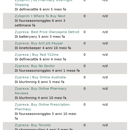
Discussione normale
Zyloprim | Us Pharmacy Overnight
0
n/d
Shipping
Di
definecattle
6 anni 5 mesi fa
Discussione normale
Zyloprim ⚕️ Where To Buy Next
0
n/d
Di
fourseasonsniggles
6 anni 3
settimane fa
Discussione normale
Zyprexa: Best Price Olanzapine Detroit
0
n/d
Di
batterywry
5 anni 3 mesi fa
Discussione normale
Zyprexa: Buy Ach Jcb Paypal
0
n/d
Di
kineticbeeper
4 anni 10 mesi fa
Discussione normale
Zyprexa | Buy Fast Y22me
0
n/d
Di
definecattle
6 anni 4 mesi fa
Discussione normale
Zyprexa: Buy No Doctor
0
n/d
Di
fourseasonsniggles
4 anni 1 mese fa
Discussione normale
Zyprexa | Buy Online Australia
0
n/d
Di
blurtinning
6 anni 5 mesi fa
Discussione normale
Zyprexa: Buy Online Pharmacy
0
n/d
Reviews
Di
blurtinning
4 anni 10 mesi fa
Discussione normale
Zyprexa: Buy Online Prescription
0
n/d
Pharmacy
Di
fourseasonsniggles
5 anni 10 mesi
fa
Discussione normale
Zyprexa: Buy Toronto
0
n/d
Di
shoppingcurling
4 anni 3 mesi fa