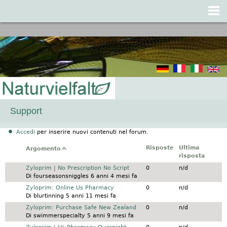
Jump to navigation
Support
Accedi
per inserire nuovi contenuti nel forum.
Risposte
Ultima
Argomento
risposta
Discussione normale
Zyloprim | No Prescription No Script
0
n/d
Di
fourseasonsniggles
6 anni 4 mesi fa
Discussione normale
Zyloprim: Online Us Pharmacy
0
n/d
Di
blurtinning
5 anni 11 mesi fa
Discussione normale
Zyloprim: Purchase Safe New Zealand
0
n/d
Di
swimmerspecialty
5 anni 9 mesi fa