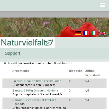
Jump to navigation
Support
Accedi
per inserire nuovi contenuti nel forum.
Argomento
Risposte
Ultima
risposta
Discussione normale
Eulexin: Generic Over The Counter
0
n/d
Di
definecattle
3 anni 9 mesi fa
Discussione normale
Zantac: 150Mg Discount Montana
0
n/d
Di
puncturephalanx
3 anni 9 mesi fa
Discussione normale
Unisom: Price Discount Internet
0
n/d
Rhondda
Di
fourseasonsniggles
3 anni 9 mesi fa