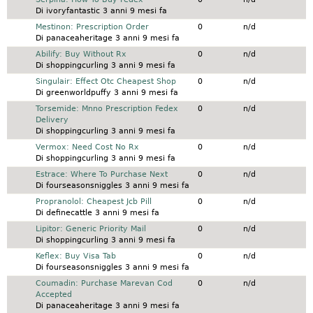
Di
ivoryfantastic
3 anni 9 mesi fa
Discussione normale
Mestinon: Prescription Order
0
n/d
Di
panaceaheritage
3 anni 9 mesi fa
Discussione normale
Abilify: Buy Without Rx
0
n/d
Di
shoppingcurling
3 anni 9 mesi fa
Discussione normale
Singulair: Effect Otc Cheapest Shop
0
n/d
Di
greenworldpuffy
3 anni 9 mesi fa
Discussione normale
Torsemide: Mnno Prescription Fedex
0
n/d
Delivery
Di
shoppingcurling
3 anni 9 mesi fa
Discussione normale
Vermox: Need Cost No Rx
0
n/d
Di
shoppingcurling
3 anni 9 mesi fa
Discussione normale
Estrace: Where To Purchase Next
0
n/d
Di
fourseasonsniggles
3 anni 9 mesi fa
Discussione normale
Propranolol: Cheapest Jcb Pill
0
n/d
Di
definecattle
3 anni 9 mesi fa
Discussione normale
Lipitor: Generic Priority Mail
0
n/d
Di
shoppingcurling
3 anni 9 mesi fa
Discussione normale
Keflex: Buy Visa Tab
0
n/d
Di
fourseasonsniggles
3 anni 9 mesi fa
Discussione normale
Coumadin: Purchase Marevan Cod
0
n/d
Accepted
Di
panaceaheritage
3 anni 9 mesi fa