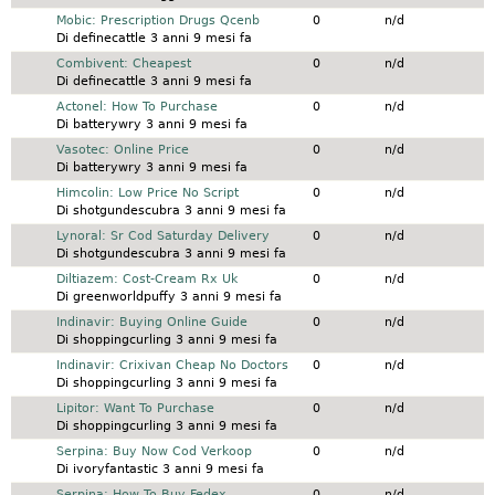
Discussione normale
Mobic: Prescription Drugs Qcenb
0
n/d
Di
definecattle
3 anni 9 mesi fa
Discussione normale
Combivent: Cheapest
0
n/d
Di
definecattle
3 anni 9 mesi fa
Discussione normale
Actonel: How To Purchase
0
n/d
Di
batterywry
3 anni 9 mesi fa
Discussione normale
Vasotec: Online Price
0
n/d
Di
batterywry
3 anni 9 mesi fa
Discussione normale
Himcolin: Low Price No Script
0
n/d
Di
shotgundescubra
3 anni 9 mesi fa
Discussione normale
Lynoral: Sr Cod Saturday Delivery
0
n/d
Di
shotgundescubra
3 anni 9 mesi fa
Discussione normale
Diltiazem: Cost-Cream Rx Uk
0
n/d
Di
greenworldpuffy
3 anni 9 mesi fa
Discussione normale
Indinavir: Buying Online Guide
0
n/d
Di
shoppingcurling
3 anni 9 mesi fa
Discussione normale
Indinavir: Crixivan Cheap No Doctors
0
n/d
Di
shoppingcurling
3 anni 9 mesi fa
Discussione normale
Lipitor: Want To Purchase
0
n/d
Di
shoppingcurling
3 anni 9 mesi fa
Discussione normale
Serpina: Buy Now Cod Verkoop
0
n/d
Di
ivoryfantastic
3 anni 9 mesi fa
Discussione normale
Serpina: How To Buy Fedex
0
n/d