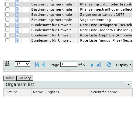
Bestimmungsmerkmale
Pflanzen grünlich oder bräunlic
Bestimmungsmerkmale
Pflanzen gestreift oder gefleckt
Bestimmungsmerkmale
Zeigerwerte Landolt 1977
Bestimmungsmerkmale
Vogelbestimmung
Bundesamt für Umwelt
Rote Liste Orthoptera (Heuschr
Bundesamt für Umwelt
Rote Liste Odonata (Libellen) Ju
Bundesamt für Umwelt
Rote Liste Amphibia (Amphibien)
Bundesamt für Umwelt
Rote Liste Fungus (Pilze) Septe
Page
of
5
Displaying 
Organism list
Picture
Name (English)
Scientific name