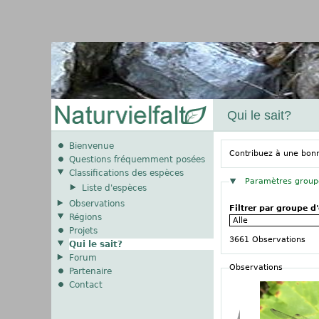
Qui le sait?
Bienvenue
Contribuez à une bonne
Questions fréquemment posées
Classifications des espèces
Masquer
Paramètres group
Liste d'espèces
Observations
Filtrer par groupe d
Régions
Projets
3661 Observations
Qui le sait?
Forum
Observations
Partenaire
Contact