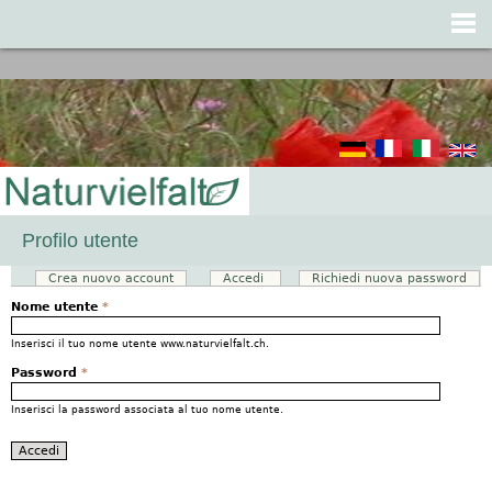
Jump to navigation
Profilo utente
Crea nuovo account
Accedi
(scheda attiva)
Richiedi nuova password
Schede primarie
Nome utente
*
Inserisci il tuo nome utente www.naturvielfalt.ch.
Password
*
Inserisci la password associata al tuo nome utente.