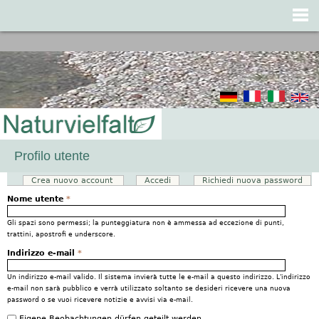
Jump to navigation
Profilo utente
Crea nuovo account
(scheda attiva)
Accedi
Richiedi nuova password
Schede primarie
Nome utente
*
Gli spazi sono permessi; la punteggiatura non è ammessa ad eccezione di punti,
trattini, apostrofi e underscore.
Indirizzo e-mail
*
Un indirizzo e-mail valido. Il sistema invierà tutte le e-mail a questo indirizzo. L'indirizzo
e-mail non sarà pubblico e verrà utilizzato soltanto se desideri ricevere una nuova
password o se vuoi ricevere notizie e avvisi via e-mail.
Eigene Beobachtungen dürfen geteilt werden