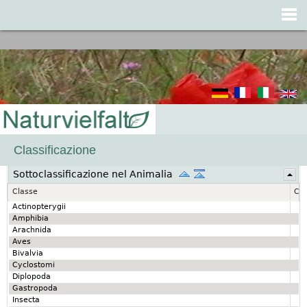
Jump to navigation
Classificazione
Sottoclassificazione nel Animalia
Classe
Cla
Actinopterygii
Amphibia
Arachnida
Aves
Bivalvia
Cyclostomi
Diplopoda
Gastropoda
Insecta