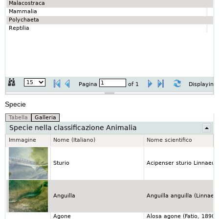
Malacostraca
Mammalia
Polychaeta
Reptilia
Pagina
of
1
Displaying
Specie
Specie nella classificazione Animalia
Immagine
Nome (Italiano)
Nome scientifico
Sturio
Acipenser sturio Linnaeus
Anguilla
Anguilla anguilla (Linnaeu
Agone
Alosa agone (Fatio, 1890)